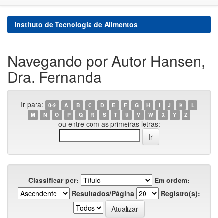
Instituto de Tecnologia de Alimentos
Navegando por Autor Hansen,
Dra. Fernanda
Ir para:
0-9
A
B
C
D
E
F
G
H
I
J
K
L
M
N
O
P
Q
R
S
T
U
V
W
X
Y
Z
ou entre com as primeiras letras:
Classificar por:
Em ordem:
Resultados/Página
Registro(s):