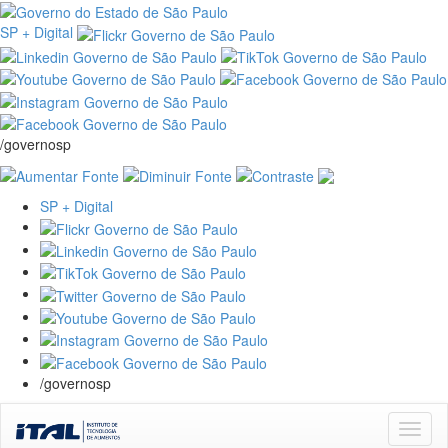
SP + Digital
/governosp
SP + Digital
/governosp
Skip
navigation