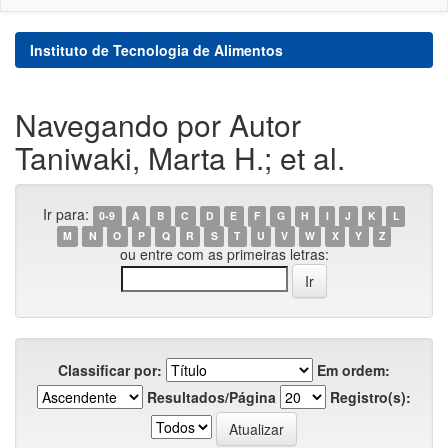
Instituto de Tecnologia de Alimentos
Navegando por Autor
Taniwaki, Marta H.; et al.
Ir para:
0-9
A
B
C
D
E
F
G
H
I
J
K
L
M
N
O
P
Q
R
S
T
U
V
W
X
Y
Z
ou entre com as primeiras letras:
Classificar por:
Em ordem:
Resultados/Página
Registro(s):