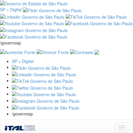
SP + Digital
/governosp
SP + Digital
/governosp
Skip
navigation