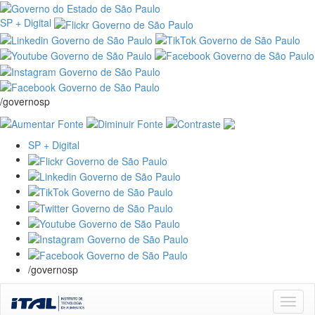
SP + Digital
/governosp
SP + Digital
/governosp
Skip
navigation