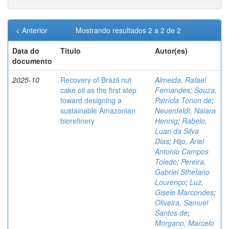
< Anterior
Mostrando resultados 2 a 2 de 2
Data do
Título
Autor(es)
documento
2025-10
Recovery of Brazil nut
Almeida, Rafael
cake oil as the first step
Fernandes
;
Souza,
toward designing a
Patrícia Tonon de
;
sustainable Amazonian
Neuenfeldt, Naiara
biorefinery
Hennig
;
Rabelo,
Luan da Silva
Dias
;
Hijo, Ariel
Antonio Campos
Toledo
;
Pereira,
Gabriel Sthefano
Lourenço
;
Luz,
Gisele Marcondes
;
Oliveira, Samuel
Santos de
;
Morgano, Marcelo