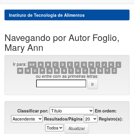
Instituto de Tecnologia de Alimentos
Navegando por Autor Foglio,
Mary Ann
Ir para:
0-9
A
B
C
D
E
F
G
H
I
J
K
L
M
N
O
P
Q
R
S
T
U
V
W
X
Y
Z
ou entre com as primeiras letras:
Classificar por:
Em ordem:
Resultados/Página
Registro(s):