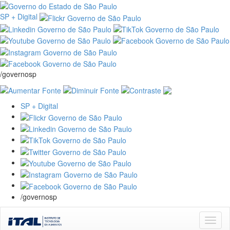
SP + Digital
/governosp
SP + Digital
/governosp
Skip
navigation