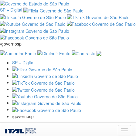
SP + Digital
/governosp
SP + Digital
/governosp
Skip
navigation