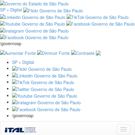
SP + Digital
/governosp
SP + Digital
/governosp
Skip
navigation