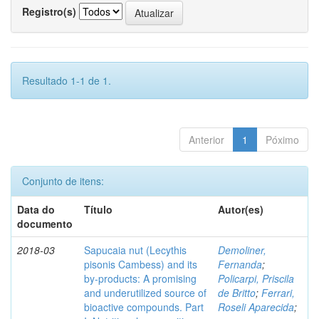
Registro(s)
Resultado 1-1 de 1.
Anterior
1
Póximo
Conjunto de itens:
Data do
Título
Autor(es)
documento
2018-03
Sapucaia nut (Lecythis
Demoliner,
pisonis Cambess) and its
Fernanda
;
by-products: A promising
Policarpi, Priscila
and underutilized source of
de Britto
;
Ferrari,
bioactive compounds. Part
Roseli Aparecida
;