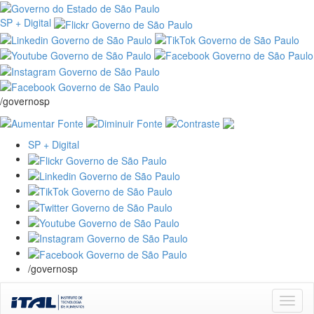
SP + Digital
/governosp
SP + Digital
/governosp
Skip
navigation