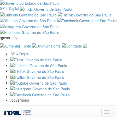
SP + Digital
/governosp
SP + Digital
/governosp
Skip
navigation