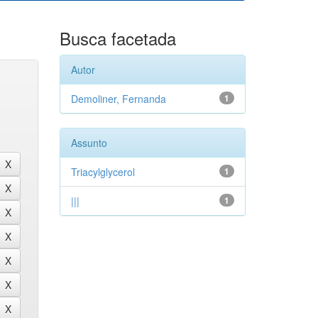
Busca facetada
Autor
Demoliner, Fernanda
1
Assunto
Triacylglycerol
1
|||
1