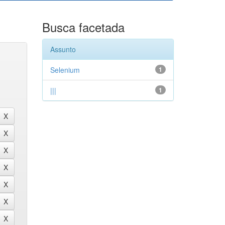
Busca facetada
Assunto
Selenium
1
|||
1