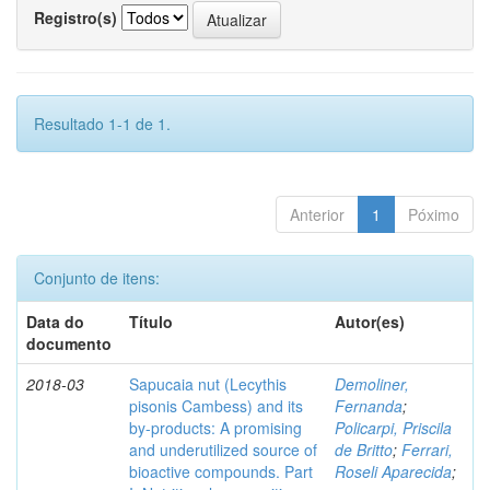
Registro(s)
Resultado 1-1 de 1.
Anterior
1
Póximo
Conjunto de itens:
Data do
Título
Autor(es)
documento
2018-03
Sapucaia nut (Lecythis
Demoliner,
pisonis Cambess) and its
Fernanda
;
by-products: A promising
Policarpi, Priscila
and underutilized source of
de Britto
;
Ferrari,
bioactive compounds. Part
Roseli Aparecida
;