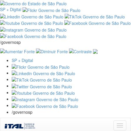
SP + Digital
/governosp
SP + Digital
/governosp
Skip
navigation