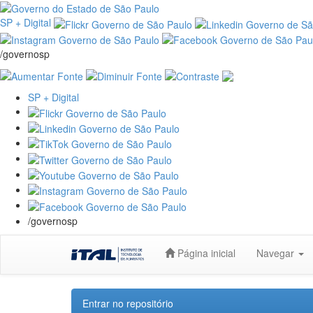
SP + Digital
/governosp
SP + Digital
/governosp
Skip
Página inicial
Navegar
navigation
Entrar no repositório