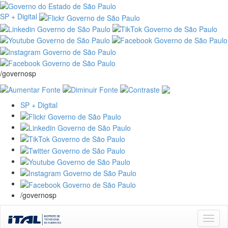
SP + Digital
/governosp
SP + Digital
/governosp
Skip
navigation