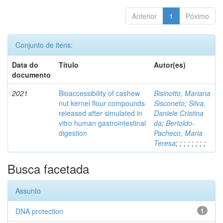
Anterior
1
Póximo
Conjunto de itens:
Data do
Título
Autor(es)
documento
2021
Bioaccessibility of cashew
Bisinotto, Mariana
nut kernel flour compounds
Sisconeto
;
Silva,
released after simulated in
Daniele Cristina
vitro human gastrointestinal
da
;
Bertoldo-
digestion
Pacheco, Maria
Teresa
;
;
;
;
;
;
;
;
Busca facetada
Assunto
DNA protection
1