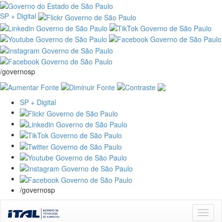
SP + Digital
/governosp
SP + Digital
/governosp
Skip
navigation