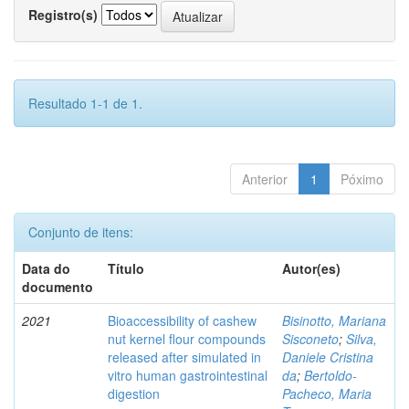
Registro(s)
Resultado 1-1 de 1.
Anterior
1
Póximo
Conjunto de itens:
Data do
Título
Autor(es)
documento
2021
Bioaccessibility of cashew
Bisinotto, Mariana
nut kernel flour compounds
Sisconeto
;
Silva,
released after simulated in
Daniele Cristina
vitro human gastrointestinal
da
;
Bertoldo-
digestion
Pacheco, Maria