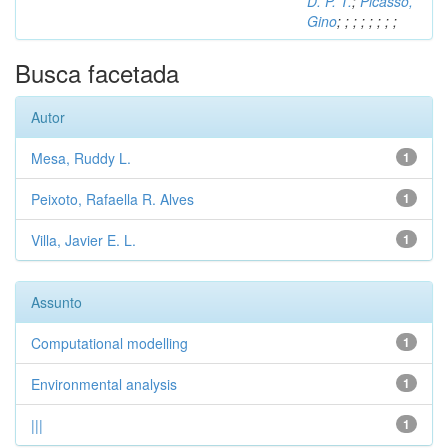
D. P. T.
;
Picasso,
Gino
;
;
;
;
;
;
;
;
Busca facetada
Autor
Mesa, Ruddy L.
1
Peixoto, Rafaella R. Alves
1
Villa, Javier E. L.
1
Assunto
Computational modelling
1
Environmental analysis
1
|||
1