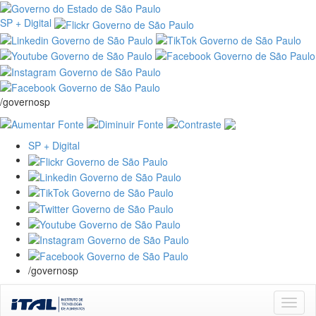
SP + Digital
/governosp
SP + Digital
/governosp
Skip
navigation