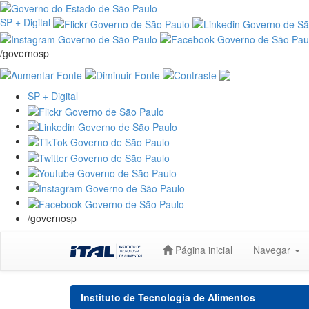
SP + Digital
/governosp
SP + Digital
/governosp
Skip
Página inicial
Navegar
navigation
Instituto de Tecnologia de Alimentos