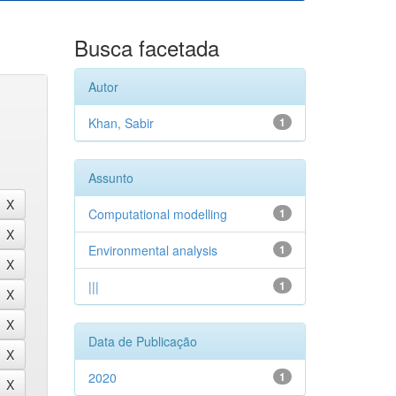
Busca facetada
Autor
Khan, Sabir
1
Assunto
Computational modelling
1
Environmental analysis
1
|||
1
Data de Publicação
2020
1