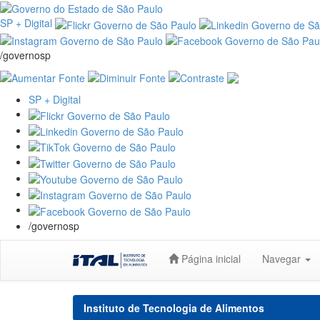
SP + Digital
/governosp
SP + Digital
/governosp
Skip
Página inicial
Navegar
navigation
Instituto de Tecnologia de Alimentos