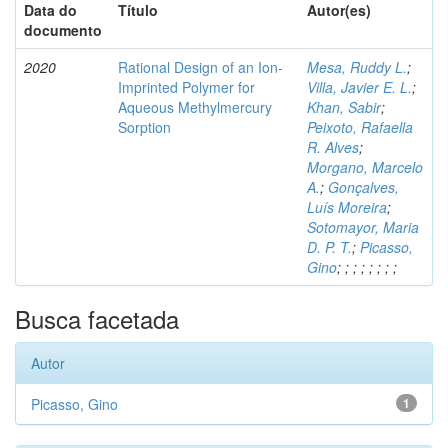
Data do
Título
Autor(es)
documento
2020
Rational Design of an Ion-
Mesa, Ruddy L.
;
Imprinted Polymer for
Villa, Javier E. L.
;
Aqueous Methylmercury
Khan, Sabir
;
Sorption
Peixoto, Rafaella
R. Alves
;
Morgano, Marcelo
A.
;
Gonçalves,
Luís Moreira
;
Sotomayor, Maria
D. P. T.
;
Picasso,
Gino
;
;
;
;
;
;
;
;
Busca facetada
Autor
Picasso, Gino
1