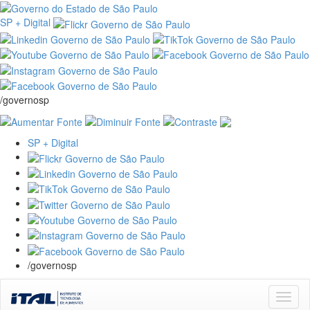
SP + Digital
/governosp
SP + Digital
/governosp
Skip
navigation