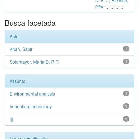
D. P. T.
;
Picasso,
Gino
;
;
;
;
;
;
;
;
Busca facetada
Autor
Khan, Sabir
1
Sotomayor, Maria D. P. T.
1
Assunto
Environmental analysis
1
Imprinting technology
1
|||
1
Data de Publicação