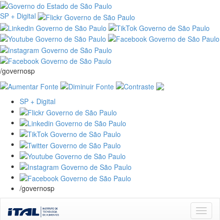
SP + Digital
/governosp
SP + Digital
/governosp
Skip
navigation