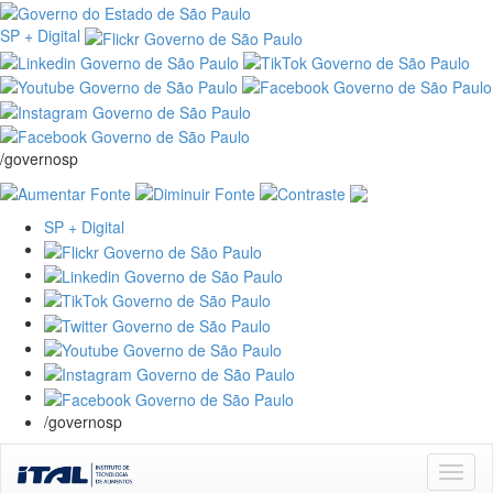
SP + Digital
/governosp
SP + Digital
/governosp
Skip
navigation