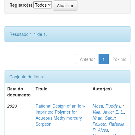
Registro(s)
Resultado 1-1 de 1.
Anterior
1
Póximo
Conjunto de itens:
Data do
Título
Autor(es)
documento
2020
Rational Design of an Ion-
Mesa, Ruddy L.
;
Imprinted Polymer for
Villa, Javier E. L.
;
Aqueous Methylmercury
Khan, Sabir
;
Sorption
Peixoto, Rafaella
R. Alves
;