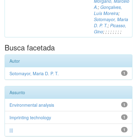
Morgano, Marcelo
A.
;
Gonçalves,
Luís Moreira
;
Sotomayor, Maria
D. P. T.
;
Picasso,
Gino
;
;
;
;
;
;
;
;
Busca facetada
Autor
Sotomayor, Maria D. P. T.
1
Assunto
Environmental analysis
1
Imprinting technology
1
|||
1