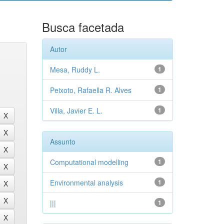
Busca facetada
Autor
Mesa, Ruddy L.
1
Peixoto, Rafaella R. Alves
1
Villa, Javier E. L.
1
Assunto
Computational modelling
1
Environmental analysis
1
|||
1