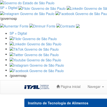
SP + Digital
/governosp
SP + Digital
/governosp
Skip
Página inicial
Navegar
navigation
Instituto de Tecnologia de Alimentos