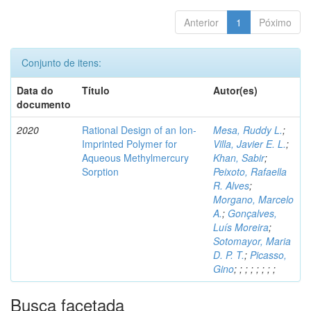
Anterior
1
Póximo
Conjunto de itens:
Data do
Título
Autor(es)
documento
2020
Rational Design of an Ion-
Mesa, Ruddy L.
;
Imprinted Polymer for
Villa, Javier E. L.
;
Aqueous Methylmercury
Khan, Sabir
;
Sorption
Peixoto, Rafaella
R. Alves
;
Morgano, Marcelo
A.
;
Gonçalves,
Luís Moreira
;
Sotomayor, Maria
D. P. T.
;
Picasso,
Gino
;
;
;
;
;
;
;
;
Busca facetada