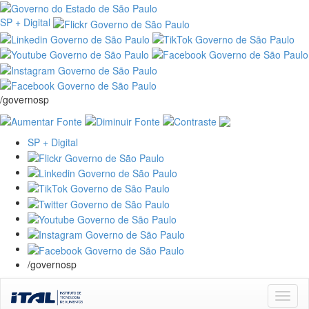
SP + Digital
/governosp
SP + Digital
/governosp
Skip
navigation