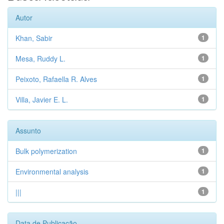
Autor
Khan, Sabir
1
Mesa, Ruddy L.
1
Peixoto, Rafaella R. Alves
1
Villa, Javier E. L.
1
Assunto
Bulk polymerization
1
Environmental analysis
1
|||
1
Data de Publicação