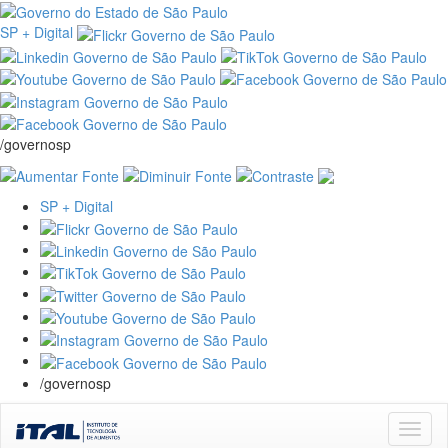
SP + Digital
/governosp
SP + Digital
/governosp
Skip
navigation