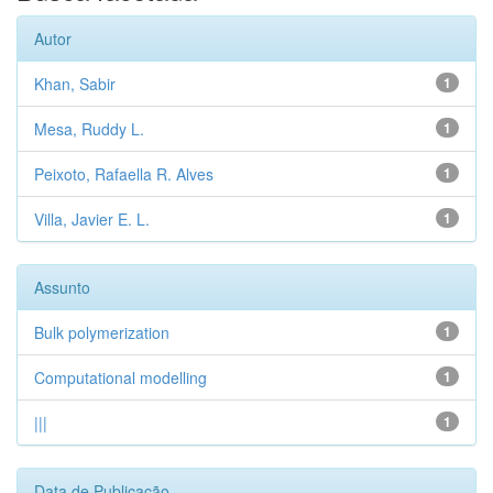
Autor
Khan, Sabir
1
Mesa, Ruddy L.
1
Peixoto, Rafaella R. Alves
1
Villa, Javier E. L.
1
Assunto
Bulk polymerization
1
Computational modelling
1
|||
1
Data de Publicação