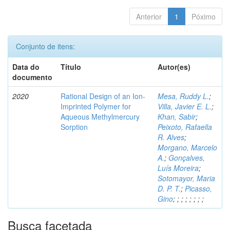
Anterior
1
Póximo
Conjunto de itens:
Data do
Título
Autor(es)
documento
2020
Rational Design of an Ion-
Mesa, Ruddy L.
;
Imprinted Polymer for
Villa, Javier E. L.
;
Aqueous Methylmercury
Khan, Sabir
;
Sorption
Peixoto, Rafaella
R. Alves
;
Morgano, Marcelo
A.
;
Gonçalves,
Luís Moreira
;
Sotomayor, Maria
D. P. T.
;
Picasso,
Gino
;
;
;
;
;
;
;
;
Busca facetada