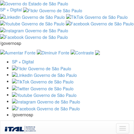
SP + Digital
/governosp
SP + Digital
/governosp
Skip
navigation