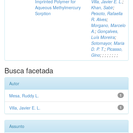
Imprinted Polymer for
Villa, Javier E. L.
;
Aqueous Methylmercury
Khan, Sabir
;
Sorption
Peixoto, Rafaella
R. Alves
;
Morgano, Marcelo
A.
;
Gonçalves,
Luís Moreira
;
Sotomayor, Maria
D. P. T.
;
Picasso,
Gino
;
;
;
;
;
;
;
;
Busca facetada
Autor
Mesa, Ruddy L.
1
Villa, Javier E. L.
1
Assunto