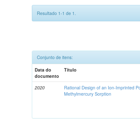
Resultado 1-1 de 1.
Conjunto de itens:
Data do
Título
documento
2020
Rational Design of an Ion-Imprinted 
Methylmercury Sorption