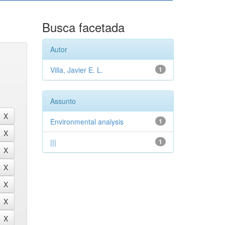
Busca facetada
Autor
Villa, Javier E. L.
1
Assunto
Environmental analysis
1
|||
1