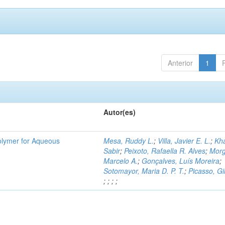
Anterior
1
Autor(es)
Polymer for Aqueous
Mesa, Ruddy L.
;
Villa, Javier E. L.
;
Kh
Sabir
;
Peixoto, Rafaella R. Alves
;
Morg
Marcelo A.
;
Gonçalves, Luís Moreira
;
Sotomayor, Maria D. P. T.
;
Picasso, G
;
;
;
;