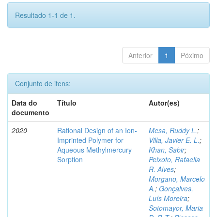
Resultado 1-1 de 1.
Anterior
1
Póximo
Conjunto de itens:
Data do
Título
Autor(es)
documento
2020
Rational Design of an Ion-
Mesa, Ruddy L.
;
Imprinted Polymer for
Villa, Javier E. L.
;
Aqueous Methylmercury
Khan, Sabir
;
Sorption
Peixoto, Rafaella
R. Alves
;
Morgano, Marcelo
A.
;
Gonçalves,
Luís Moreira
;
Sotomayor, Maria