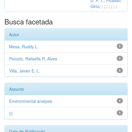
D. P. T.
;
Picasso,
Gino
;
;
;
;
;
;
;
;
Busca facetada
Autor
Mesa, Ruddy L.
1
Peixoto, Rafaella R. Alves
1
Villa, Javier E. L.
1
Assunto
Environmental analysis
1
|||
1
Data de Publicação