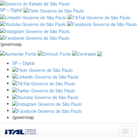
SP + Digital
/governosp
SP + Digital
/governosp
Skip
navigation