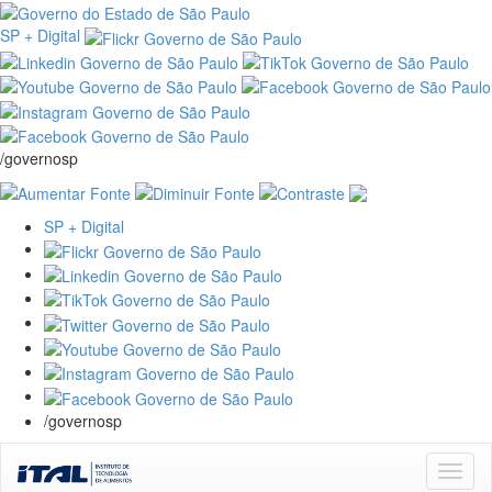
SP + Digital
/governosp
SP + Digital
/governosp
Skip
navigation