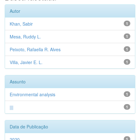
Autor
Khan, Sabir
1
Mesa, Ruddy L.
1
Peixoto, Rafaella R. Alves
1
Villa, Javier E. L.
1
Assunto
Environmental analysis
1
|||
1
Data de Publicação
2020
1