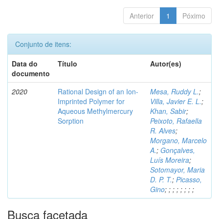
Anterior
1
Póximo
Conjunto de itens:
Data do
Título
Autor(es)
documento
2020
Rational Design of an Ion-
Mesa, Ruddy L.
;
Imprinted Polymer for
Villa, Javier E. L.
;
Aqueous Methylmercury
Khan, Sabir
;
Sorption
Peixoto, Rafaella
R. Alves
;
Morgano, Marcelo
A.
;
Gonçalves,
Luís Moreira
;
Sotomayor, Maria
D. P. T.
;
Picasso,
Gino
;
;
;
;
;
;
;
;
Busca facetada