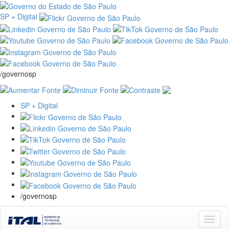
SP + Digital
/governosp
SP + Digital
/governosp
Skip
navigation