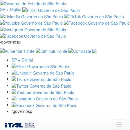
SP + Digital
/governosp
SP + Digital
/governosp
Skip
navigation