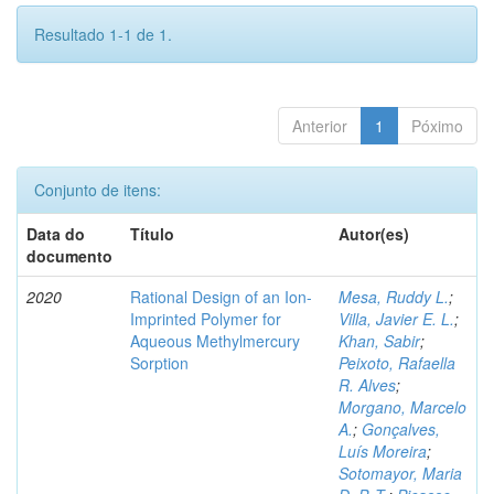
Resultado 1-1 de 1.
Anterior
1
Póximo
Conjunto de itens:
Data do
Título
Autor(es)
documento
2020
Rational Design of an Ion-
Mesa, Ruddy L.
;
Imprinted Polymer for
Villa, Javier E. L.
;
Aqueous Methylmercury
Khan, Sabir
;
Sorption
Peixoto, Rafaella
R. Alves
;
Morgano, Marcelo
A.
;
Gonçalves,
Luís Moreira
;
Sotomayor, Maria