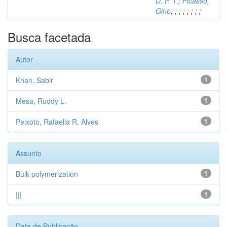
D. P. T.
;
Picasso,
Gino
;
;
;
;
;
;
;
;
Busca facetada
Autor
Khan, Sabir
1
Mesa, Ruddy L.
1
Peixoto, Rafaella R. Alves
1
Assunto
Bulk polymerization
1
|||
1
Data de Publicação