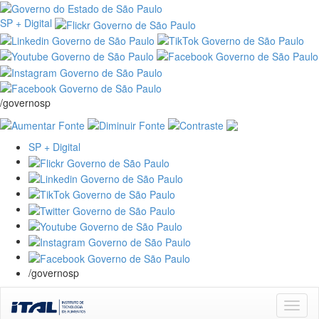
SP + Digital
/governosp
SP + Digital
/governosp
Skip
navigation