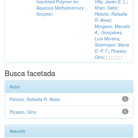
Imprinted Polymer for
Villa, Javier E. L.
;
Aqueous Methylmercury
Khan, Sabir
;
Sorption
Peixoto, Rafaella
R. Alves
;
Morgano, Marcelo
A.
;
Gonçalves,
Luís Moreira
;
Sotomayor, Maria
D. P. T.
;
Picasso,
Gino
;
;
;
;
;
;
;
;
Busca facetada
Autor
Peixoto, Rafaella R. Alves
1
Picasso, Gino
1
Assunto