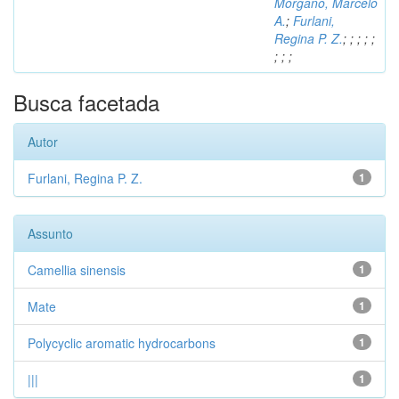
Morgano, Marcelo
A.
;
Furlani,
Regina P. Z.
;
;
;
;
;
;
;
;
Busca facetada
Autor
Furlani, Regina P. Z.
1
Assunto
Camellia sinensis
1
Mate
1
Polycyclic aromatic hydrocarbons
1
|||
1