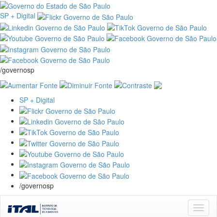
SP + Digital
/governosp
SP + Digital
/governosp
Skip
navigation