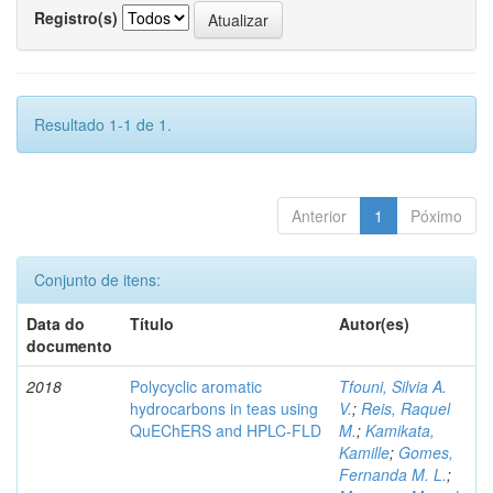
Registro(s)
Resultado 1-1 de 1.
Anterior
1
Póximo
Conjunto de itens:
Data do
Título
Autor(es)
documento
2018
Polycyclic aromatic
Tfouni, Silvia A.
hydrocarbons in teas using
V.
;
Reis, Raquel
QuEChERS and HPLC-FLD
M.
;
Kamikata,
Kamille
;
Gomes,
Fernanda M. L.
;