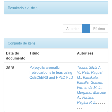
Resultado 1-1 de 1.
Anterior
1
Póximo
Conjunto de itens:
Data do
Título
Autor(es)
documento
2018
Polycyclic aromatic
Tfouni, Silvia A.
hydrocarbons in teas using
V.
;
Reis, Raquel
QuEChERS and HPLC-FLD
M.
;
Kamikata,
Kamille
;
Gomes,
Fernanda M. L.
;
Morgano, Marcelo
A.
;
Furlani,
Regina P. Z.
;
;
;
;
;
;
;
;