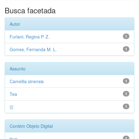
Busca facetada
Autor
Furlani, Regina P. Z.
1
Gomes, Fernanda M. L.
1
Assunto
Camellia sinensis
1
Tea
1
|||
1
Contém Objeto Digital
true
1