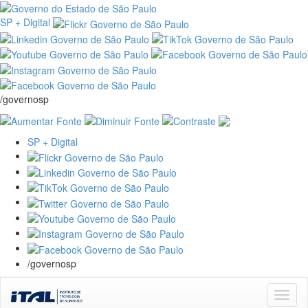
SP + Digital
/governosp
SP + Digital
/governosp
Skip
navigation