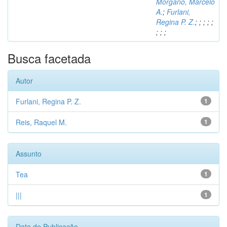
Morgano, Marcelo
A.
;
Furlani,
Regina P. Z.
;
;
;
;
;
;
;
;
Busca facetada
Autor
Furlani, Regina P. Z.
1
Reis, Raquel M.
1
Assunto
Tea
1
|||
1
Data de Publicação