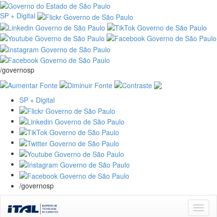
SP + Digital
/governosp
SP + Digital
/governosp
Skip
navigation