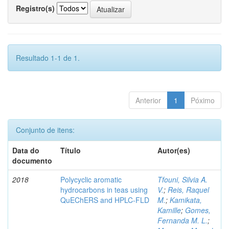
Registro(s)
Resultado 1-1 de 1.
Anterior
1
Póximo
Conjunto de itens:
Data do
Título
Autor(es)
documento
2018
Polycyclic aromatic
Tfouni, Silvia A.
hydrocarbons in teas using
V.
;
Reis, Raquel
QuEChERS and HPLC-FLD
M.
;
Kamikata,
Kamille
;
Gomes,
Fernanda M. L.
;