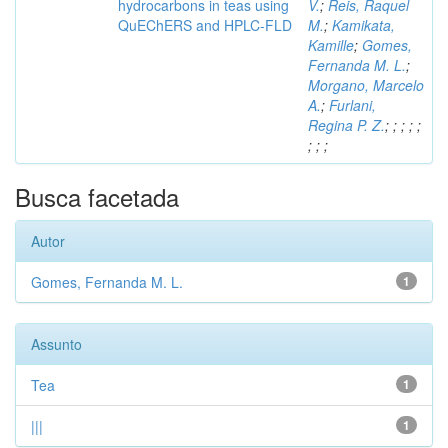
hydrocarbons in teas using
V.
;
Reis, Raquel
QuEChERS and HPLC-FLD
M.
;
Kamikata,
Kamille
;
Gomes,
Fernanda M. L.
;
Morgano, Marcelo
A.
;
Furlani,
Regina P. Z.
;
;
;
;
;
;
;
;
Busca facetada
Autor
Gomes, Fernanda M. L.
1
Assunto
Tea
1
|||
1