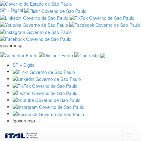
SP + Digital
/governosp
SP + Digital
/governosp
Skip
navigation