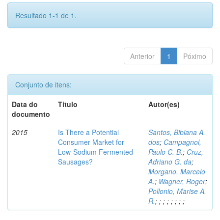
Resultado 1-1 de 1.
Anterior
1
Póximo
Conjunto de itens:
Data do
Título
Autor(es)
documento
2015
Is There a Potential
Santos, Bibiana A.
Consumer Market for
dos
;
Campagnol,
Low-Sodium Fermented
Paulo C. B.
;
Cruz,
Sausages?
Adriano G. da
;
Morgano, Marcelo
A.
;
Wagner, Roger
;
Pollonio, Marise A.
R.
;
;
;
;
;
;
;
;