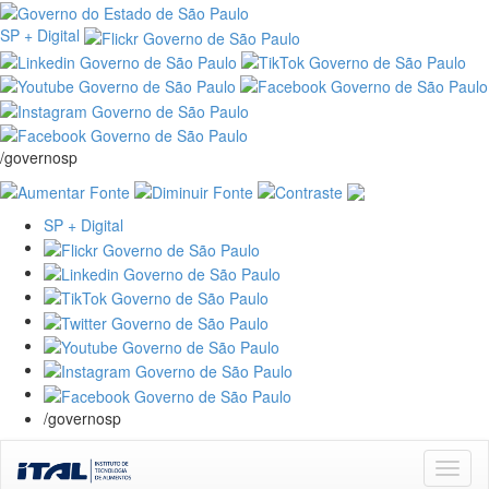
SP + Digital
/governosp
SP + Digital
/governosp
Skip
navigation