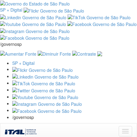
SP + Digital
/governosp
SP + Digital
/governosp
Skip
navigation