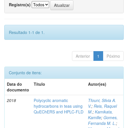
Registro(s)
Resultado 1-1 de 1.
Anterior
1
Póximo
Conjunto de itens:
Data do
Título
Autor(es)
documento
2018
Polycyclic aromatic
Tfouni, Silvia A.
hydrocarbons in teas using
V.
;
Reis, Raquel
QuEChERS and HPLC-FLD
M.
;
Kamikata,
Kamille
;
Gomes,
Fernanda M. L.
;