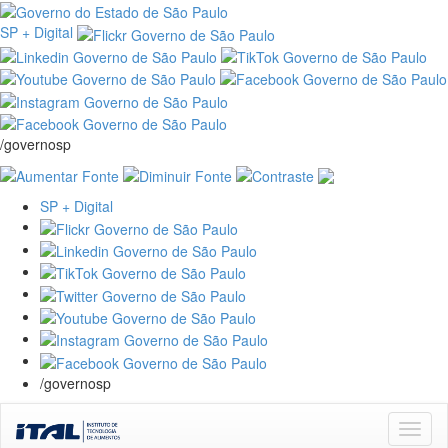
SP + Digital
/governosp
SP + Digital
/governosp
Skip
navigation