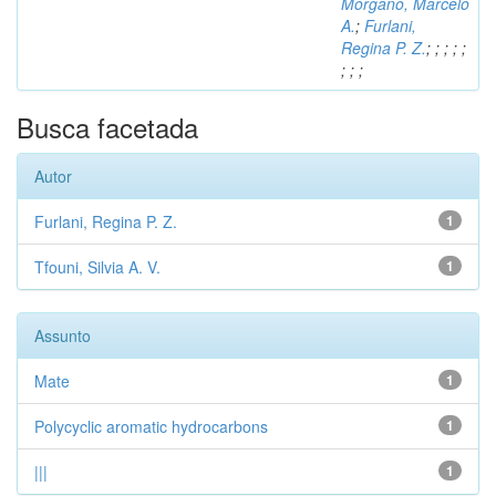
Morgano, Marcelo
A.
;
Furlani,
Regina P. Z.
;
;
;
;
;
;
;
;
Busca facetada
Autor
Furlani, Regina P. Z.
1
Tfouni, Silvia A. V.
1
Assunto
Mate
1
Polycyclic aromatic hydrocarbons
1
|||
1