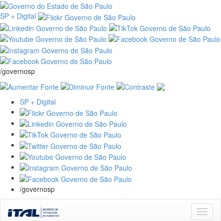
SP + Digital
/governosp
SP + Digital
/governosp
Skip
navigation