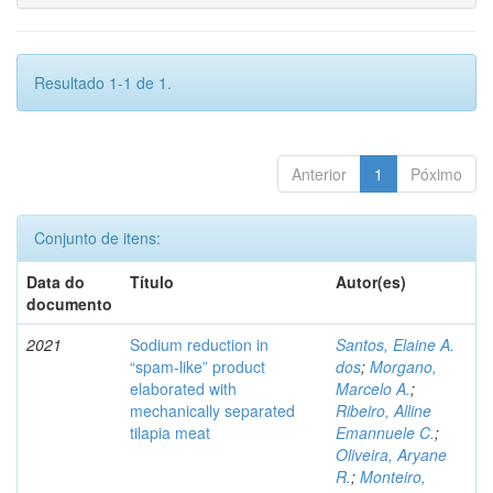
Resultado 1-1 de 1.
Anterior
1
Póximo
Conjunto de itens:
Data do
Título
Autor(es)
documento
2021
Sodium reduction in
Santos, Elaine A.
“spam-like” product
dos
;
Morgano,
elaborated with
Marcelo A.
;
mechanically separated
Ribeiro, Alline
tilapia meat
Emannuele C.
;
Oliveira, Aryane
R.
;
Monteiro,