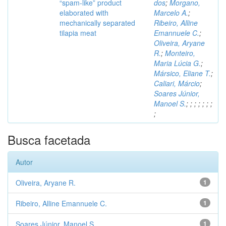
“spam-like” product
dos
;
Morgano,
elaborated with
Marcelo A.
;
mechanically separated
Ribeiro, Alline
tilapia meat
Emannuele C.
;
Oliveira, Aryane
R.
;
Monteiro,
Maria Lúcia G.
;
Mársico, Eliane T.
;
Caliari, Márcio
;
Soares Júnior,
Manoel S.
;
;
;
;
;
;
;
;
Busca facetada
Autor
Oliveira, Aryane R.
1
Ribeiro, Alline Emannuele C.
1
Soares Júnior, Manoel S.
1