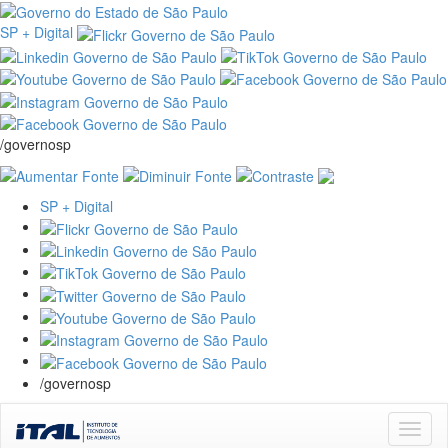
SP + Digital
/governosp
SP + Digital
/governosp
Skip
navigation