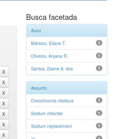
Busca facetada
Autor
Mársico, Eliane T.
1
Oliveira, Aryane R.
1
Santos, Elaine A. dos
1
Assunto
Oreochromis niloticus
1
Sodium chloride
1
Sodium replacement
1
|||
1