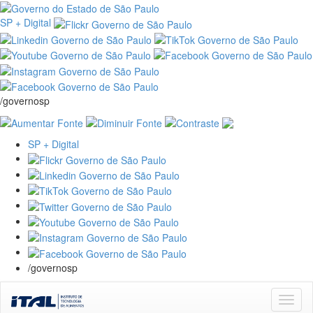
SP + Digital
/governosp
SP + Digital
/governosp
Skip
navigation