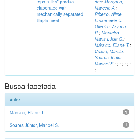
“spam-like” product
dos
;
Morgano,
elaborated with
Marcelo A.
;
mechanically separated
Ribeiro, Alline
tilapia meat
Emannuele C.
;
Oliveira, Aryane
R.
;
Monteiro,
Maria Lúcia G.
;
Mársico, Eliane T.
;
Caliari, Márcio
;
Soares Júnior,
Manoel S.
;
;
;
;
;
;
;
;
Busca facetada
Autor
Mársico, Eliane T.
1
Soares Júnior, Manoel S.
1