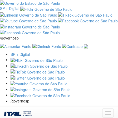
SP + Digital
/governosp
SP + Digital
/governosp
Skip
navigation