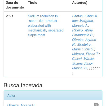
Data do
Título
Autor(es)
documento
2021
Sodium reduction in
Santos, Elaine A.
“spam-like” product
dos
;
Morgano,
elaborated with
Marcelo A.
;
mechanically separated
Ribeiro, Alline
tilapia meat
Emannuele C.
;
Oliveira, Aryane
R.
;
Monteiro,
Maria Lúcia G.
;
Mársico, Eliane T.
;
Caliari, Márcio
;
Soares Júnior,
Manoel S.
;
;
;
;
;
;
;
;
Busca facetada
Autor
Oliveira, Aryane R.
1