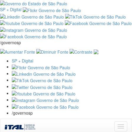
SP + Digital
/governosp
SP + Digital
/governosp
Skip
navigation