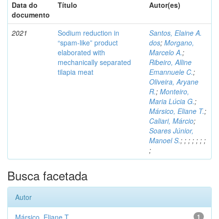
Data do
Título
Autor(es)
documento
2021
Sodium reduction in
Santos, Elaine A.
“spam-like” product
dos
;
Morgano,
elaborated with
Marcelo A.
;
mechanically separated
Ribeiro, Alline
tilapia meat
Emannuele C.
;
Oliveira, Aryane
R.
;
Monteiro,
Maria Lúcia G.
;
Mársico, Eliane T.
;
Caliari, Márcio
;
Soares Júnior,
Manoel S.
;
;
;
;
;
;
;
;
Busca facetada
Autor
Mársico, Eliane T.
1