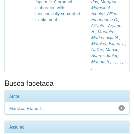
“spam-like” product
dos
;
Morgano,
elaborated with
Marcelo A.
;
mechanically separated
Ribeiro, Alline
tilapia meat
Emannuele C.
;
Oliveira, Aryane
R.
;
Monteiro,
Maria Lúcia G.
;
Mársico, Eliane T.
;
Caliari, Márcio
;
Soares Júnior,
Manoel S.
;
;
;
;
;
;
;
;
Busca facetada
Autor
Mársico, Eliane T.
1
Assunto