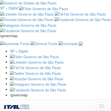
SP + Digital
/governosp
SP + Digital
/governosp
Skip
navigation