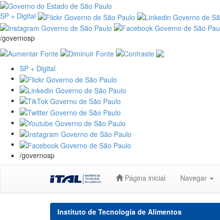
SP + Digital
/governosp
SP + Digital
/governosp
Skip
Página inicial
Navegar
navigation
Instituto de Tecnologia de Alimentos