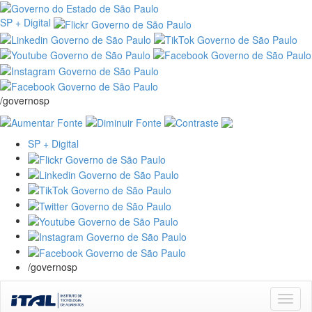
SP + Digital
/governosp
SP + Digital
/governosp
Skip
navigation