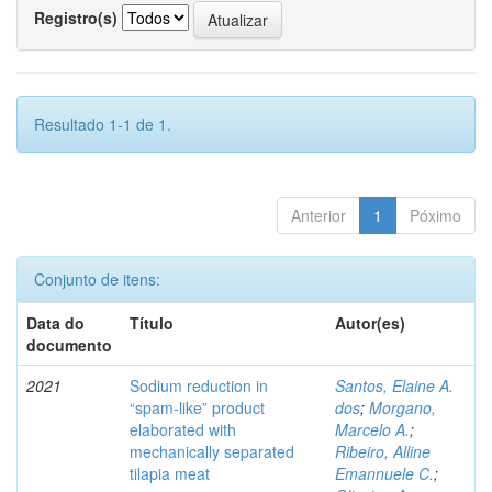
Registro(s)
Resultado 1-1 de 1.
Anterior
1
Póximo
Conjunto de itens:
Data do
Título
Autor(es)
documento
2021
Sodium reduction in
Santos, Elaine A.
“spam-like” product
dos
;
Morgano,
elaborated with
Marcelo A.
;
mechanically separated
Ribeiro, Alline
tilapia meat
Emannuele C.
;