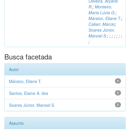
Oliveira, Aryane
R.
;
Monteiro,
Maria Lúcia G.
;
Mársico, Eliane T.
;
Caliari, Márcio
;
Soares Júnior,
Manoel S.
;
;
;
;
;
;
;
;
Busca facetada
Autor
Mársico, Eliane T.
1
Santos, Elaine A. dos
1
Soares Júnior, Manoel S.
1
Assunto