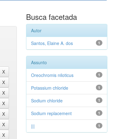
Busca facetada
Autor
Santos, Elaine A. dos
1
Assunto
Oreochromis niloticus
1
Potassium chloride
1
Sodium chloride
1
Sodium replacement
1
|||
1