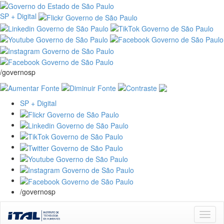
SP + Digital
/governosp
SP + Digital
/governosp
Skip
navigation