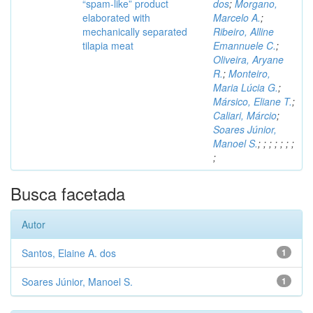
“spam-like” product
dos
;
Morgano,
elaborated with
Marcelo A.
;
mechanically separated
Ribeiro, Alline
tilapia meat
Emannuele C.
;
Oliveira, Aryane
R.
;
Monteiro,
Maria Lúcia G.
;
Mársico, Eliane T.
;
Caliari, Márcio
;
Soares Júnior,
Manoel S.
;
;
;
;
;
;
;
;
Busca facetada
Autor
Santos, Elaine A. dos
1
Soares Júnior, Manoel S.
1