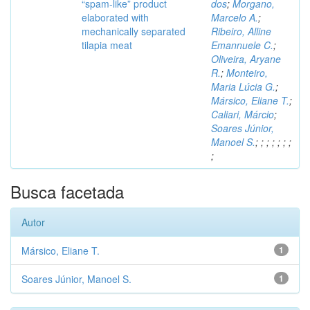
“spam-like” product
dos
;
Morgano,
elaborated with
Marcelo A.
;
mechanically separated
Ribeiro, Alline
tilapia meat
Emannuele C.
;
Oliveira, Aryane
R.
;
Monteiro,
Maria Lúcia G.
;
Mársico, Eliane T.
;
Caliari, Márcio
;
Soares Júnior,
Manoel S.
;
;
;
;
;
;
;
;
Busca facetada
Autor
Mársico, Eliane T.
1
Soares Júnior, Manoel S.
1