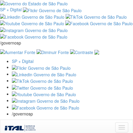
SP + Digital
/governosp
SP + Digital
/governosp
Skip
navigation